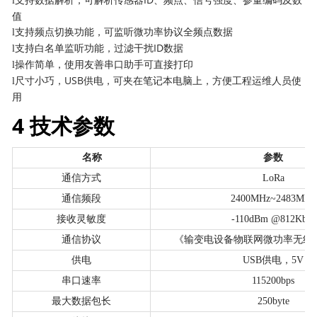
l
值
支持频点切换功能，可监听微功率协议全频点数据
l
支持白名单监听功能，过滤干扰ID数据
l
操作简单，使用友善串口助手可直接打印
l
尺寸小巧，USB供电，可夹在笔记本电脑上，方便工程运维人员使
l
用
4 技术参数
名称
参数
通信方式
LoRa
通信频段
2400MHz~2483MHz
接收灵敏度
-110dBm @812Kbps
通信协议
《
输变电设备物联网微功率无线
供电
USB供电，5V
串口速率
115200bps
最大数据包长
250byte