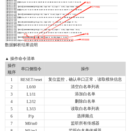
数据解析结果说明
▲ 操作命令清单
操作
串口侧指令
操作
顺序
复位监控，确认串口正常，读取模块信息
1
RESET
/reset
清空白名单列表
2
L
0/l0
添加白名单
3
L
1/l1
删除白名单
4
L
2/l2
读取白名单列表
5
L
3/l3
选择频点
6
P
/p
监听所有传感器
7
M
0/m0
监听白名单传感器
8
M
1/m1